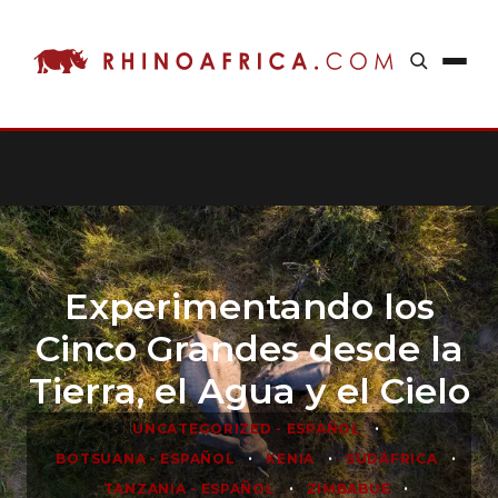
Experimentando los
Cinco Grandes desde la
Tierra, el Agua y el Cielo
•
UNCATEGORIZED - ESPAÑOL
•
•
•
BOTSUANA - ESPAÑOL
KENIA
SUDÁFRICA
•
•
TANZANIA - ESPAÑOL
ZIMBABUE