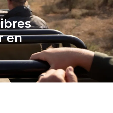
ibres
r en