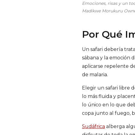
Emociones, risas y un toq
Madikwe Morukuru Owne
Por Qué Im
Un safari debería trat
sábana y la emoción de
aplicarse repelente d
de malaria.
Elegir un safari libre
lo más fluida y place
lo único en lo que deb
copa junto al fuego, b
Sudáfrica
alberga algu
disfrutar de toda la em