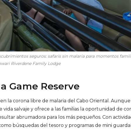
cubrimientos seguros: safaris sin malaria para momentos famili
mwari Riverdene Family Lodge
la Game Reserve
en la corona libre de malaria del Cabo Oriental. Aunque
e vida salvaje y ofrece a las familias la oportunidad de co
n resultar abrumadora para los más pequeños. Con activi
, como búsquedas del tesoro y programas de mini guard