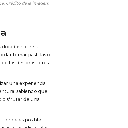
ca, Crédito de la imagen:
ia
s dorados sobre la
ordar tomar pastillas o
go los destinos libres
tizar una experiencia
ventura, sabiendo que
o disfrutar de una
, donde es posible
licaciones adicionales.