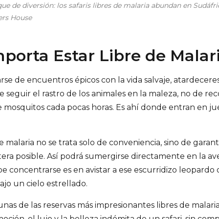
ue de diversión: los safaris libres de malaria abundan en Sudáfri
rs House
porta Estar Libre de Malar
arse de encuentros épicos con la vida salvaje, atardecere
 seguir el rastro de los animales en la maleza, no de rec
e mosquitos cada pocas horas. Es ahí donde entran en jue
 de malaria no se trata solo de conveniencia, sino de garan
ntera posible. Así podrá sumergirse directamente en la a
e concentrarse es en avistar a ese escurridizo leopardo 
ajo un cielo estrellado.
nas de las reservas más impresionantes libres de malaria
oción, el lujo y la belleza indómita de un safari, sin comp