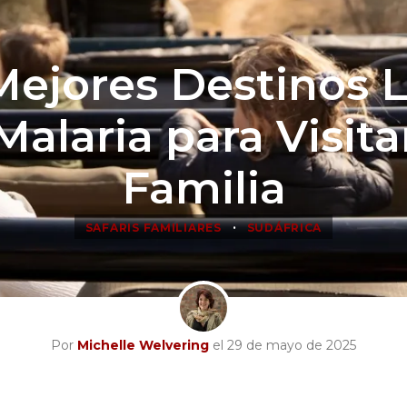
Mejores Destinos L
Malaria para Visita
Familia
•
SAFARIS FAMILIARES
SUDÁFRICA
Por
Michelle Welvering
el 29 de mayo de 2025