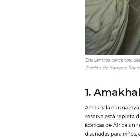
Encuentros cercanos, des
Crédito de imagen: Sha
1. Amakha
Amakhala es una joya 
reserva está repleta d
icónicas de África si
diseñadas para niños