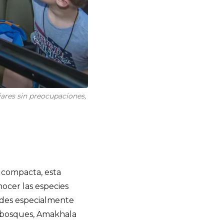
ares sin preocupaciones,
 compacta, esta
nocer las especies
dades especialmente
abosques, Amakhala