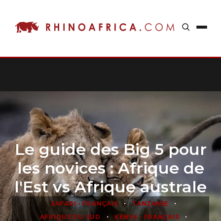
Le guide des Big 5 pour
les novices : Afrique de
l'Est vs Afrique australe
•
•
SAFARI - FRANÇAIS
TANZANIE
•
•
AFRIQUE DU SUD
KENYA - FRANÇAIS