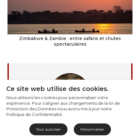
Préférences de cookies
Nécessaires (6)
Zimbabwe & Zambie : entre safaris et chutes
Préférences (1)
spectaculaires
Statistiques (2)
Marketing (32)
Non classés (1)
Ce site web utilise des cookies.
Nous utilisons les cookies pour personnaliser votre
expérience. Pour s’aligner aux changements de la loi de
Protection des Données nous avons mis à jour notre
Politique de Confidentialité.
À propos de l'auteur
Savannah St Claire
Tout autoriser
Personnaliser
Née dans la pittoresque ville du Cap,