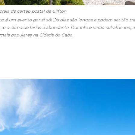
praia de cartão postal de Clifton
o é um evento por si só! Os dias são longos e podem ser tão tra
 e o clima de férias é abundante. Durante o verão sul-africano, a
 mais populares na Cidade do Cabo.