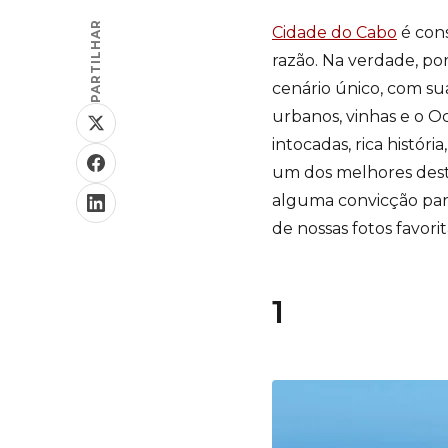
PARTILHAR
Cidade do Cabo
é con
razão. Na verdade, por
cenário único, com s
urbanos, vinhas e o Oc
intocadas, rica histór
um dos melhores desti
alguma convicção para
de nossas fotos favori
1