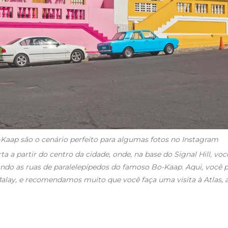
-Kaap são o cenário perfeito para algumas fotos no Instagram
a partir do centro da cidade, onde, na base do Signal Hill, você
ando as ruas de paralelepípedos do famoso Bo-Kaap. Aqui, você po
alay, e recomendamos muito que você faça uma visita à Atlas, a 