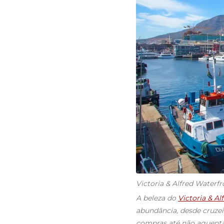
Victoria & Alfred Waterfr
A beleza do
Victoria & Al
abundância, desde cruzeir
compras até não aguentar