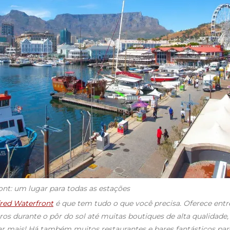
ont: um lugar para todas as estações
fred Waterfront
é que tem tudo o que você precisa. Oferece en
os durante o pôr do sol até muitas boutiques de alta qualidade,
 mais! Há também muitos restaurantes e bares fantásticos para