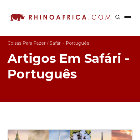
Coisas Para Fazer
/
Safári - Português
Artigos Em Safári -
Português