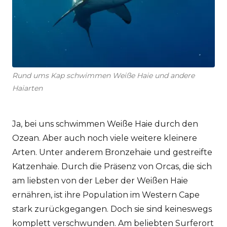
Rund ums Kap schwimmen Weiße Haie und andere
Haiarten
Ja, bei uns schwimmen Weiße Haie durch den
Ozean. Aber auch noch viele weitere kleinere
Arten. Unter anderem Bronzehaie und gestreifte
Katzenhaie. Durch die Präsenz von Orcas, die sich
am liebsten von der Leber der Weißen Haie
ernähren, ist ihre Population im Western Cape
Cookie-Präferenzen
stark zurückgegangen. Doch sie sind keineswegs
komplett verschwunden. Am beliebten Surferort