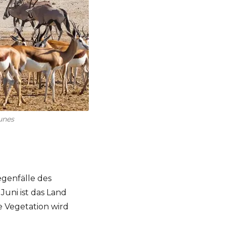
unes
egenfälle des
uni ist das Land
e Vegetation wird