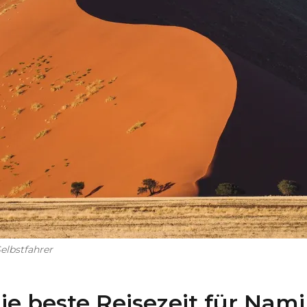
elbstfahrer
ie beste Reisezeit für Nami