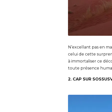
N’excellant pas en m
celui de cette surpre
à immortaliser ce déco
toute présence humai
2. CAP SUR SOSSUSV