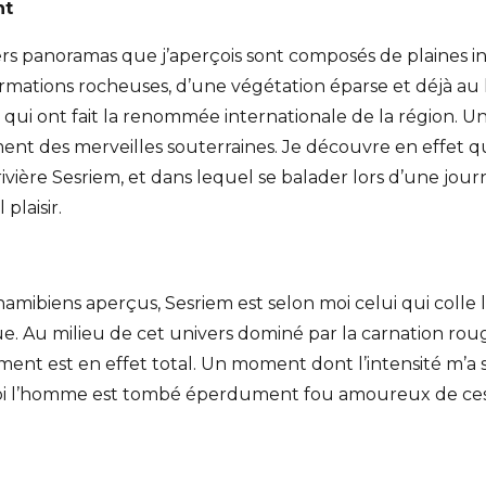
nt
ers panoramas que j’aperçois sont composés de plaines int
rmations rocheuses, d’une végétation éparse et déjà au l
qui ont fait la renommée internationale de la région. U
t des merveilles souterraines. Je découvre en effet qu
ivière Sesriem, et dans lequel se balader lors d’une jou
 plaisir.
amibiens aperçus, Sesriem est selon moi celui qui colle le
ique. Au milieu de cet univers dominé par la carnation ro
ent est en effet total. Un moment dont l’intensité m’a s
 l’homme est tombé éperdument fou amoureux de ces 