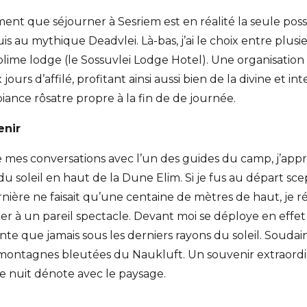
nt que séjourner à Sesriem est en réalité la seule possi
uis au mythique Deadvlei. Là-bas, j’ai le choix entre plusi
lime lodge (le Sossuvlei Lodge Hotel). Une organisatio
 jours d’affilé, profitant ainsi aussi bien de la divine et 
biance rôsatre propre à la fin de de journée.
enir
 mes conversations avec l’un des guides du camp, j’appre
du soleil en haut de la Dune Elim. Si je fus au départ s
ière ne faisait qu’une centaine de mètres de haut, je ré
ster à un pareil spectacle. Devant moi se déploye en effet
nte que jamais sous les derniers rayons du soleil. Soudain
montagnes bleutées du Naukluft. Un souvenir extraordinai
 de nuit dénote avec le paysage.