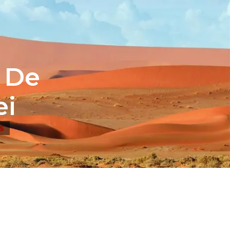
: De
ei
S