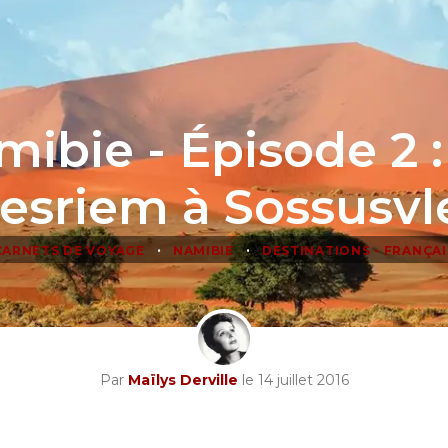
ibie - Épisode 2 
esriem à Sossusvl
•
•
CARNETS DE VOYAGE
NAMIBIE
DESTINATIONS - FRANÇAI
Par
Maïlys Derville
le 14 juillet 2016