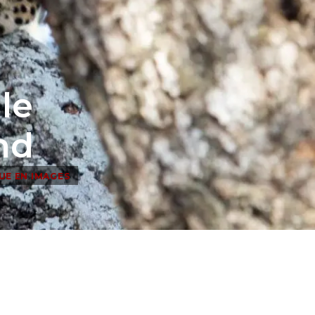
le
nd
UE EN IMAGES