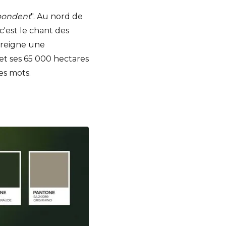
épondent
". Au nord de
si c'est le chant des
y reigne une
 et ses 65 000 hectares
es mots.