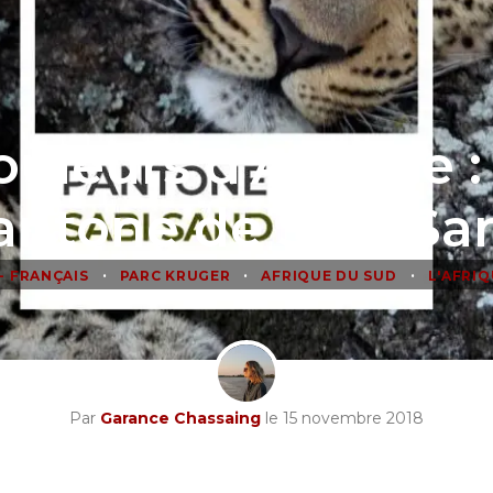
ouleurs d'Afrique : 
antone de Sabi Sa
•
•
•
- FRANÇAIS
PARC KRUGER
AFRIQUE DU SUD
L'AFRIQ
Par
Garance Chassaing
le 15 novembre 2018