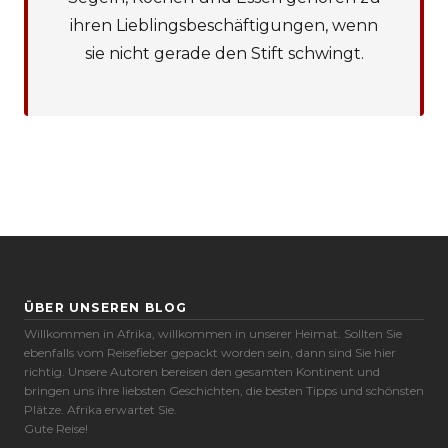
ihren Lieblingsbeschäftigungen, wenn
sie nicht gerade den Stift schwingt.
Cookie-Präferenzen
ÜBER UNSEREN BLOG
Notwendige (6)
Willkommen in Afrika, willkommen in unserer Heimat. Sollten Sie
Präferenzen (1)
ebenfalls vom Reisefieber gepackt worden sein, dann sind Sie hier
richtig. Unsere Autoren bereisen den gesamten Kontinent und
Statistiken (2)
bringen uns ihre liebsten Geschichten, die besten Tipps und schönsten
Plätze. Afrika erwartet Sie.
Marketing (32)
Gute Reise!
Nicht klassifiziert (1)