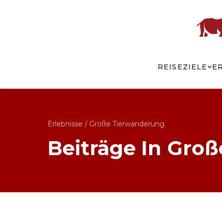
REISEZIELE
E
Erlebnisse
/
Große Tierwanderung
Beiträge In Gro