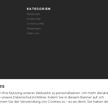
KATEGORIEN
Reiseziele
Erlebnisse
Unterkünfte
Reisetipps
Über uns
es
 Ihre Nutzung unserer Webseite zu personalisieren. Um mehr darüb
e unsere Datenschutzrichtlinie. Indem Sie in diesem Banner auf „Ich
mmen Sie der Verwendung von Cookies zu – es sei denn, Sie haben di
© Rhino Africa 2026
-
Allgemeine Geschäftsbedingungen