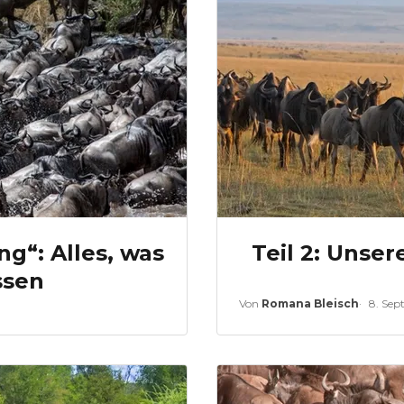
g“: Alles, was
Teil 2: Unser
ssen
Von
Romana Bleisch
8. Sep