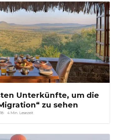
sten Unterkünfte, um die
Migration“ zu sehen
018
4 Min. Lesezeit