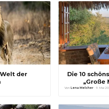
Welt der
Die 10 schön
n
„Große 
Von
Lena Melcher
9. Mai 2