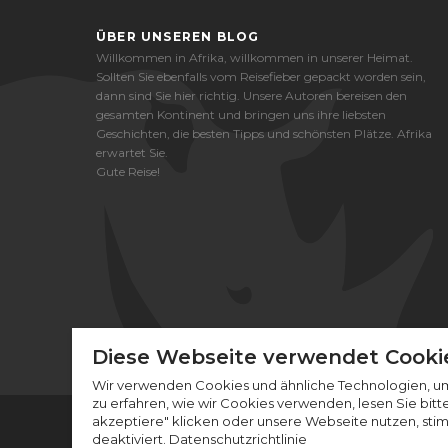
ÜBER UNSEREN BLOG
Willkommen in Afrika, willkommen in unserer Heimat.
Sollten Sie ebenfalls vom Reisefieber gepackt worden sein,
dann sind Sie hier richtig. Unsere Autoren bereisen den
gesamten Kontinent und bringen uns ihre liebsten
Geschichten, die besten Tipps und schönsten Plätze. Afrika
erwartet Sie.
Gute Reise!
Diese Webseite verwendet Cooki
Wir verwenden Cookies und ähnliche Technologien, um
zu erfahren, wie wir Cookies verwenden, lesen Sie bitt
akzeptiere" klicken oder unsere Webseite nutzen, sti
deaktiviert. Datenschutzrichtlinie