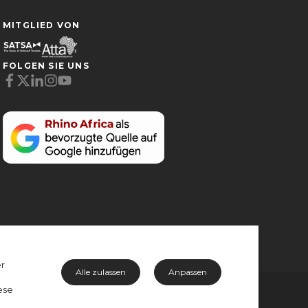
MITGLIED VON
FOLGEN SIE UNS
Cookie-Präferenzen
Notwendige (6)
Präferenzen (1)
Statistiken (2)
Marketing (32)
Nicht klassifiziert (1)
er
Alle zulassen
Anpassen
ese