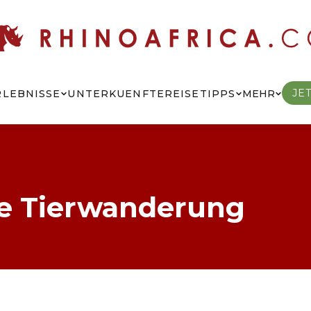
JE
RLEBNISSE
UNTERKUENFTE
REISETIPPS
MEHR
ße Tierwanderung