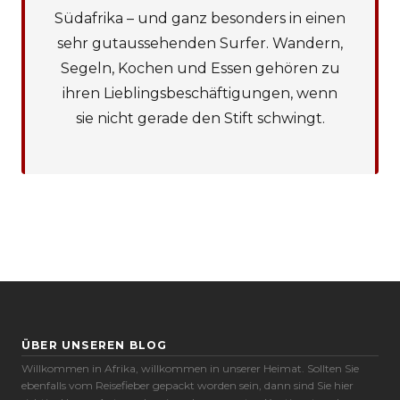
Südafrika – und ganz besonders in einen
sehr gutaussehenden Surfer. Wandern,
Segeln, Kochen und Essen gehören zu
ihren Lieblingsbeschäftigungen, wenn
sie nicht gerade den Stift schwingt.
Cookie-Präferenzen
ÜBER UNSEREN BLOG
Notwendige (6)
Willkommen in Afrika, willkommen in unserer Heimat. Sollten Sie
Präferenzen (1)
ebenfalls vom Reisefieber gepackt worden sein, dann sind Sie hier