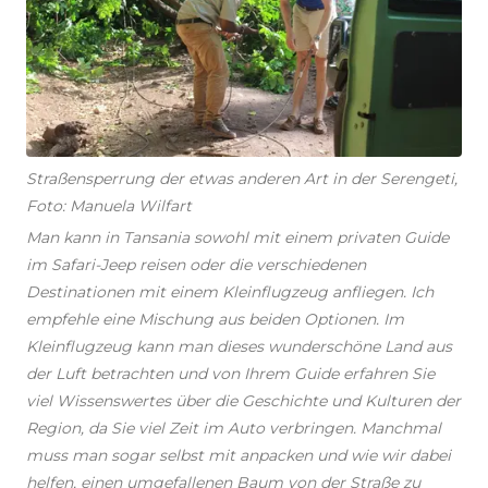
Straßensperrung der etwas anderen Art in der Serengeti,
Foto: Manuela Wilfart
Man kann in Tansania sowohl mit einem privaten Guide
im Safari-Jeep reisen oder die verschiedenen
Destinationen mit einem Kleinflugzeug anfliegen. Ich
empfehle eine Mischung aus beiden Optionen. Im
Kleinflugzeug kann man dieses wunderschöne Land aus
der Luft betrachten und von Ihrem Guide erfahren Sie
viel Wissenswertes über die Geschichte und Kulturen der
Region, da Sie viel Zeit im Auto verbringen. Manchmal
muss man sogar selbst mit anpacken und wie wir dabei
helfen, einen umgefallenen Baum von der Straße zu