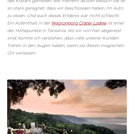
des Kraters genießen. Bei meinem letzten Besuch hat es
so stark geregnet, dass wir beschlossen haben, im Auto
zu essen. Und auch dieses Erlebnis war nicht schlecht.
Ein Aufenthalt in der
Ngorongoro Crater Lodge
ist einer
der Höhepunkte in Tansania. Als wir von hier abgereist
sind, konnte ich verstehen, dass viele unserer Kunden
Tränen in den Augen haben, wenn sie diesen magischen
Ort verlassen.