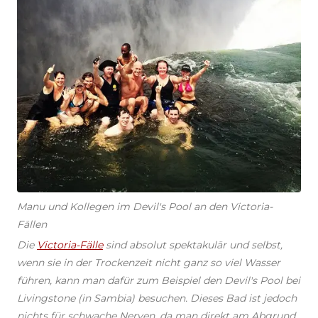
Manu und Kollegen im Devil's Pool an den Victoria-
Fällen
Die
Victoria-Fälle
sind absolut spektakulär und selbst,
wenn sie in der Trockenzeit nicht ganz so viel Wasser
führen, kann man dafür zum Beispiel den Devil's Pool bei
Livingstone (in Sambia) besuchen. Dieses Bad ist jedoch
nichts für schwache Nerven, da man direkt am Abgrund