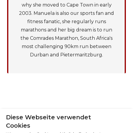
why she moved to Cape Town in early
2003. Manuela is also our sports fan and
fitness fanatic, she regularly runs
marathons and her big dream is to run
the Comrades Marathon, South Africa's
most challenging 90km run between
Cookie-Präferenzen
Durban and Pietermaritzburg.
Notwendige (6)
Präferenzen (1)
Statistiken (2)
Marketing (32)
Nicht klassifiziert (1)
Diese Webseite verwendet
Cookies
ÜBER UNSEREN BLOG