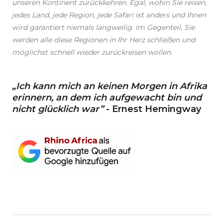
unseren Kontinent zurückkehren. Egal, wohin Sie reisen,
jedes Land, jede Region, jede Safari ist anders und Ihnen
wird garantiert niemals langweilig. Im Gegenteil, Sie
werden alle diese Regionen in Ihr Herz schließen und
möglichst schnell wieder zurückreisen wollen.
„Ich kann mich an keinen Morgen in Afrika
erinnern, an dem ich aufgewacht bin und
nicht glücklich war”
- Ernest Hemingway