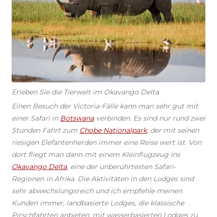
Erleben Sie die Tierwelt im Okavango Delta
Einen Besuch der Victoria-Fälle kann man sehr gut mit
einer Safari in
Botswana
verbinden. Es sind nur rund zwei
Stunden Fahrt zum
Chobe Nationalpark
, der mit seinen
riesigen Elefantenherden immer eine Reise wert ist. Von
dort fliegt man dann mit einem Kleinflugzeug ins
Okavango Delta
, eine der unberührtesten Safari-
Regionen in Afrika. Die Aktivitäten in den Lodges sind
sehr abwechslungsreich und ich empfehle meinen
Kunden immer, landbasierte Lodges, die klassische
Pirschfahrten anbieten, mit wasserbasierten Lodges zu