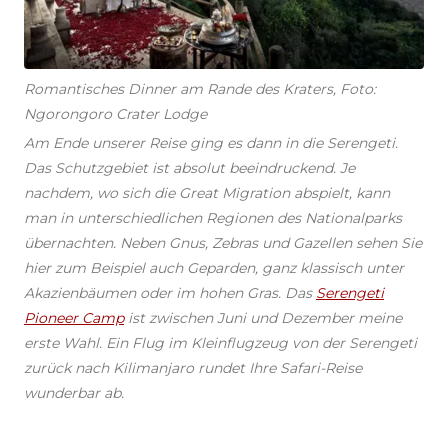
Romantisches Dinner am Rande des Kraters, Foto:
Ngorongoro Crater Lodge
Am Ende unserer Reise ging es dann in die Serengeti.
Das Schutzgebiet ist absolut beeindruckend. Je
nachdem, wo sich die Great Migration abspielt, kann
man in unterschiedlichen Regionen des Nationalparks
übernachten. Neben Gnus, Zebras und Gazellen sehen Sie
hier zum Beispiel auch Geparden, ganz klassisch unter
Akazienbäumen oder im hohen Gras. Das
Serengeti
Pioneer Camp
ist zwischen Juni und Dezember meine
erste Wahl. Ein Flug im Kleinflugzeug von der Serengeti
zurück nach Kilimanjaro rundet Ihre Safari-Reise
wunderbar ab.