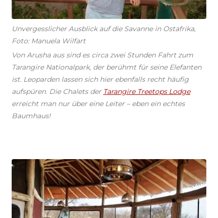
Unvergesslicher Ausblick auf die Savanne in Ostafrika,
Foto: Manuela Wilfart
Von Arusha aus sind es circa zwei Stunden Fahrt zum
Tarangire Nationalpark, der berühmt für seine Elefanten
ist. Leoparden lassen sich hier ebenfalls recht häufig
aufspüren. Die Chalets der
Tarangire Treetops Lodge
erreicht man nur über eine Leiter – eben ein echtes
Baumhaus!