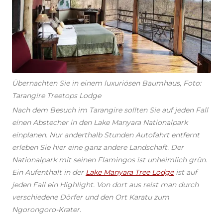
Übernachten Sie in einem luxuriösen Baumhaus, Foto:
Tarangire Treetops Lodge
Nach dem Besuch im Tarangire sollten Sie auf jeden Fall
einen Abstecher in den Lake Manyara Nationalpark
einplanen. Nur anderthalb Stunden Autofahrt entfernt
erleben Sie hier eine ganz andere Landschaft. Der
Nationalpark mit seinen Flamingos ist unheimlich grün.
Ein Aufenthalt in der
Lake Manyara Tree Lodge
ist auf
jeden Fall ein Highlight. Von dort aus reist man durch
verschiedene Dörfer und den Ort Karatu zum
Ngorongoro-Krater.