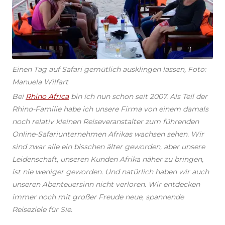
Einen Tag auf Safari gemütlich ausklingen lassen, Foto:
Manuela Wilfart
Bei
Rhino Africa
bin ich nun schon seit 2007. Als Teil der
Rhino-Familie habe ich unsere Firma von einem damals
noch relativ kleinen Reiseveranstalter zum führenden
Online-Safariunternehmen Afrikas wachsen sehen. Wir
sind zwar alle ein bisschen älter geworden, aber unsere
Leidenschaft, unseren Kunden Afrika näher zu bringen,
ist nie weniger geworden. Und natürlich haben wir auch
unseren Abenteuersinn nicht verloren. Wir entdecken
immer noch mit großer Freude neue, spannende
Reiseziele für Sie.