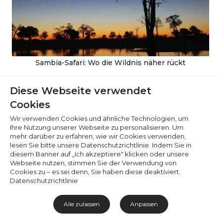
Notwendige (6)
Präferenzen (1)
Statistiken (2)
Marketing (32)
Sambia-Safari: Wo die Wildnis näher rückt
Nicht klassifiziert (1)
Diese Webseite verwendet
Cookies
Wir verwenden Cookies und ähnliche Technologien, um
Ihre Nutzung unserer Webseite zu personalisieren. Um
mehr darüber zu erfahren, wie wir Cookies verwenden,
lesen Sie bitte unsere Datenschutzrichtlinie. Indem Sie in
diesem Banner auf „Ich akzeptiere" klicken oder unsere
Webseite nutzen, stimmen Sie der Verwendung von
Cookies zu – es sei denn, Sie haben diese deaktiviert.
Datenschutzrichtlinie
Kapstadt wie ein Local erleben
Alle zulassen
Anpassen