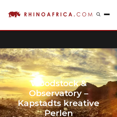
Woodstock &
Observatory –
Kapstadts kreative
Perlen