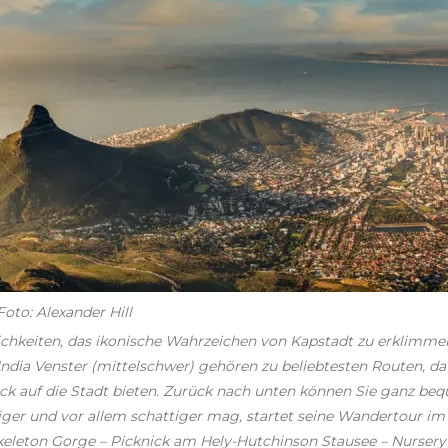
oto: Alexander Hill
hkeiten, das ikonische Wahrzeichen von Kapstadt zu erklimmen.
ndia Venster (mittelschwer) gehören zu beliebtesten Routen, da
k auf die Stadt bieten. Zurück nach unten können Sie ganz b
iger und vor allem schattiger mag, startet seine Wandertour i
keleton Gorge – Picknick am Hely-Hutchinson Stausee – Nursery 