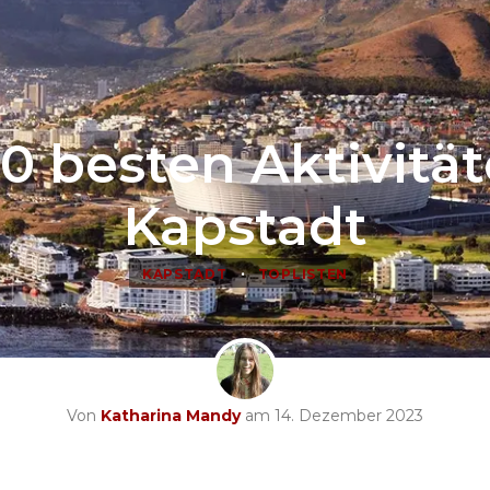
10 besten Aktivität
Kapstadt
•
KAPSTADT
TOPLISTEN
Von
Katharina Mandy
am 14. Dezember 2023