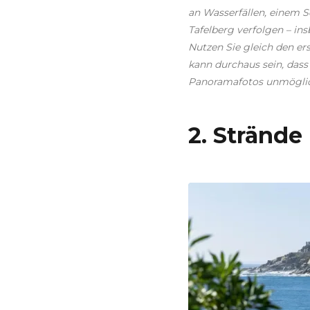
an Wasserfällen, einem S
Tafelberg verfolgen – in
Nutzen Sie gleich den ers
kann durchaus sein, dass
Panoramafotos unmögli
2. Strände