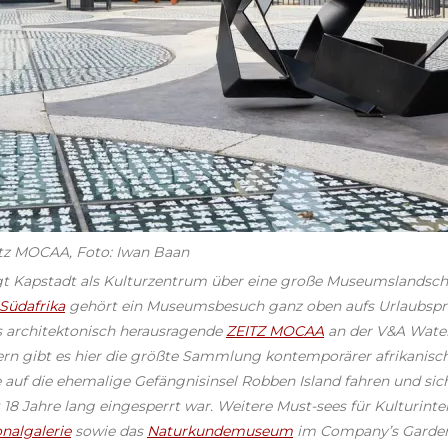
itz MOCAA, Foto: Iwan Baan
gt Kapstadt als Kulturzentrum über eine große Museumslandscha
Südafrika
gehört ein Museumsbesuch ganz oben aufs Urlaubsp
s architektonisch herausragende
ZEITZ MOCAA
an der V&A Water
rn gibt es hier die größte Sammlung kontemporärer afrikanisch
 auf die ehemalige Gefängnisinsel Robben Island fahren und sich
18 Jahre lang eingesperrt war. Weitere Must-sees für Kulturinter
nalgalerie
sowie das
Naturkundemuseum
im Company’s Garden