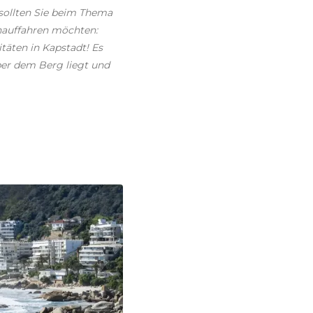
 sollten Sie beim Thema
inauffahren möchten:
itäten in Kapstadt! Es
ber dem Berg liegt und