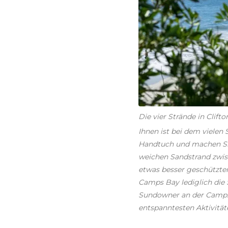
Die vier Strände in Clif
Ihnen ist bei dem viele
Handtuch und machen Sie
weichen Sandstrand zwis
etwas besser geschützten
Camps Bay lediglich die
Sundowner an der Camps B
entspanntesten Aktivitäte