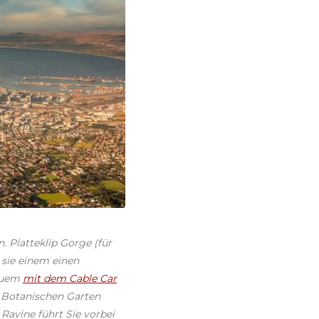
 Platteklip Gorge (für
 sie einem einen
equem
mit dem Cable Car
m Botanischen Garten
Ravine führt Sie vorbei