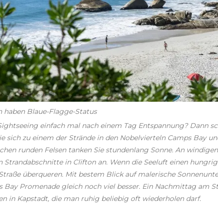
ton haben Blaue-Flagge-Status
n Sightseeing einfach mal nach einem Tag Entspannung? Dann sc
 sich zu einem der Strände in den Nobelvierteln Camps Bay und
chen runden Felsen tanken Sie stundenlang Sonne. An windigen 
 Strandabschnitte in Clifton an. Wenn die Seeluft einen hungr
 Straße überqueren. Mit bestem Blick auf malerische Sonnenun
ay Promenade gleich noch viel besser. Ein Nachmittag am Stran
n in Kapstadt, die man ruhig beliebig oft wiederholen darf.