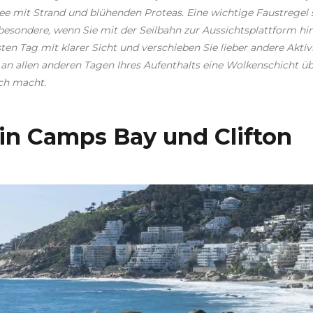
ee mit Strand und blühenden Proteas. Eine wichtige Faustregel
sbesondere, wenn Sie mit der Seilbahn zur Aussichtsplattform h
ten Tag mit klarer Sicht und verschieben Sie lieber andere Aktiv
 an allen anderen Tagen Ihres Aufenthalts eine Wolkenschicht ü
ch macht.
 in Camps Bay und Clifton