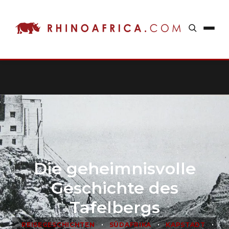
Die geheimnisvolle
Geschichte des
Tafelbergs
•
•
•
REISEGESCHICHTEN
SÜDAFRIKA
KAPSTADT